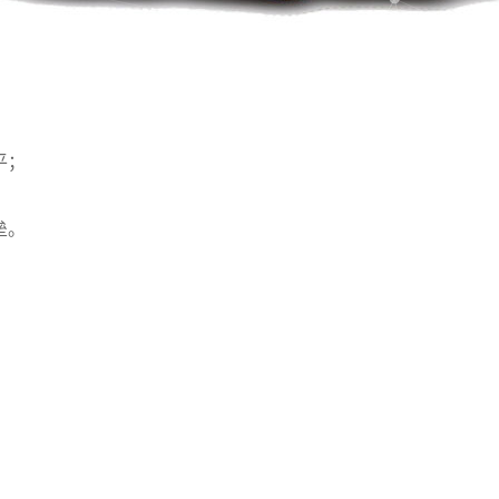
平；
垒。