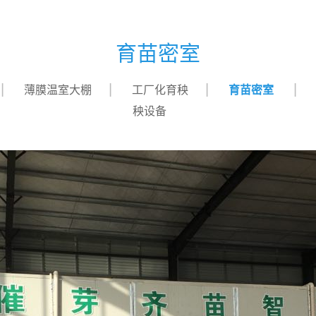
育苗密室
薄膜温室大棚
工厂化育秧
育苗密室
秧设备