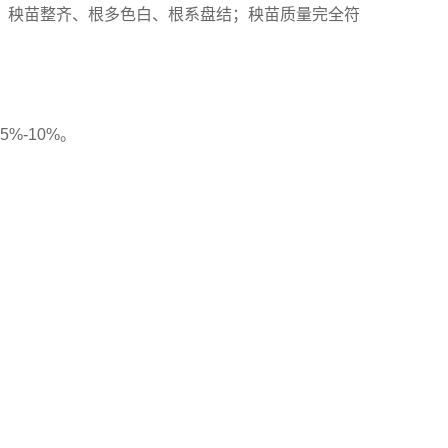
、秧苗整齐、根多色白、根系盘结；秧苗质量完全符
-10%。