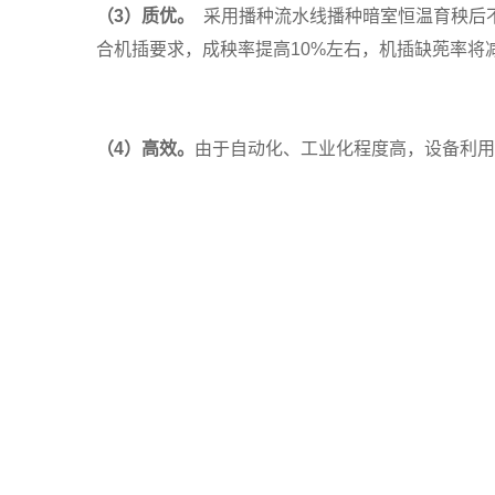
（
3
）
质优。
采用播种流水线播种暗室恒温育秧后
合机插要求，
成秧率提高10%左右，机插缺蔸率将减
（
4
）
高效。
由于自动化、工业化程度高，设备利用