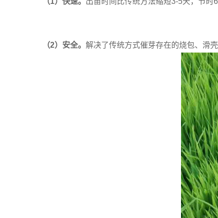
（1
）
快速。
出苗时间比传统方法缩短3-5天，节时
（
2
）
安全。
解决了传统方式催芽存在的烧包、滑壳