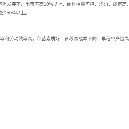
不但发芽率、出苗率高10%以上，而且
播量可控、均匀，成苗高
少50%以上。
率和劳动效率高，秧苗素质好，育秧总成本下降，早稻单产提高5%