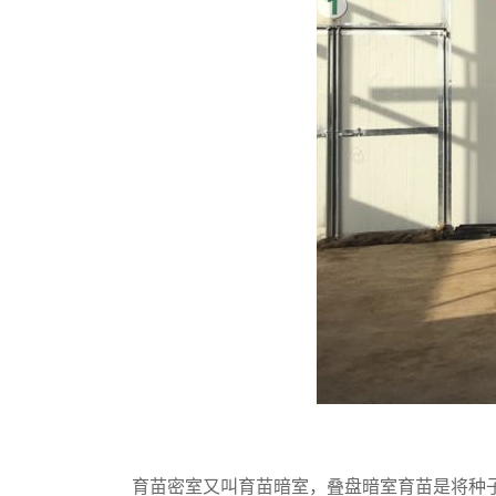
育苗密室
又叫育苗暗室，叠盘暗室育苗是将种