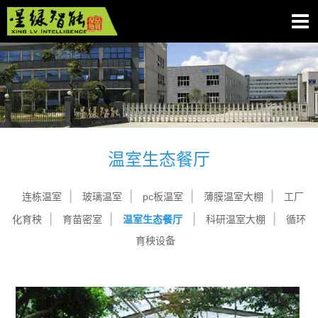
温室生态餐厅
连栋温室
玻璃温室
pc板温室
薄膜温室大棚
工厂
化育秧
育苗密室
温室生态餐厅
科研温室大棚
循环
育秧设备