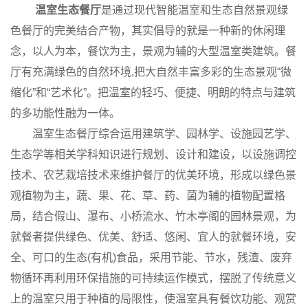
温室生态餐厅
是通过现代智能温室和生态自然景观绿
色餐厅的完美结合产物，其实倡导的就是一种新的休闲理
念，以人为本，餐饮为主，景观为辅的大型温室类建筑。餐
厅有充满绿色的自然环境,把大自然丰富多彩的生态景观“微
缩化”和“艺术化”。把温室的轻巧、便捷、明朗的特点与建筑
的多功能性融为一体。
温室生态餐厅综合运用建筑学、园林学、设施园艺学、
生态学等相关学科知识进行规划、设计和建设，以设施调控
技术、农艺栽培技术来维护餐厅的优美环境，形成以绿色景
观植物为主，蔬、果、花、草、药、菌为辅的植物配置格
局，结合假山、瀑布、小桥流水、竹木亭阁的园林景观，为
就餐者提供绿色、优美、舒适、悠闲、宜人的就餐环境，安
全、可口的生态(有机)食品，采用节能、节水，残渣、废弃
物循环再利用环保措施的可持续运作模式，摆脱了传统意义
上的温室只用于种植的局限性，使温室具有餐饮功能、观赏