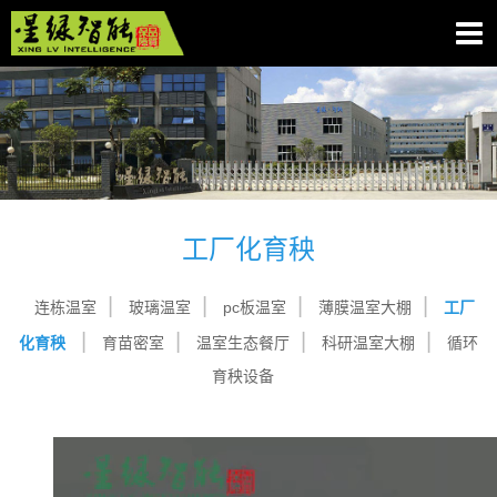
工厂化育秧
连栋温室
玻璃温室
pc板温室
薄膜温室大棚
工厂
化育秧
育苗密室
温室生态餐厅
科研温室大棚
循环
育秧设备