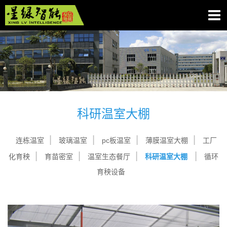
科研温室大棚
连栋温室
玻璃温室
pc板温室
薄膜温室大棚
工厂
化育秧
育苗密室
温室生态餐厅
科研温室大棚
循环
育秧设备